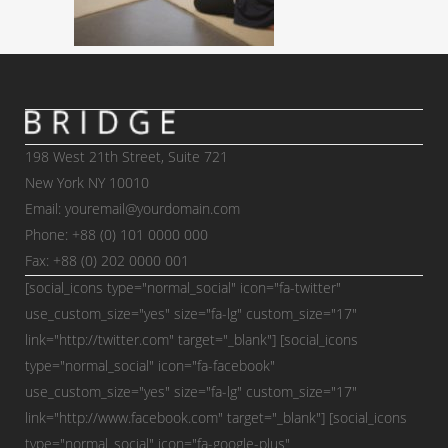
198 West 21th Street, Suite 721
New York NY 10010
Email: youremail@yourdomain.com
Phone: +88 (0) 101 0000 000
Fax: +88 (0) 202 0000 001
[social_icons type="normal_social" icon="fa-twitter"
use_custom_size="yes" size="fa-lg" custom_size="17"
link="http://twitter.com" target="_blank"] [social_icons
type="normal_social" icon="fa-facebook"
use_custom_size="yes" size="fa-lg" custom_size="17"
link="http://www.facebook.com" target="_blank"] [social_icons
type="normal_social" icon="fa-google-plus"