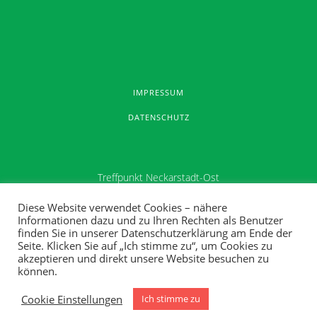
IMPRESSUM
DATENSCHUTZ
Treffpunkt Neckarstadt-Ost
Melchiorstraße 12
Diese Website verwendet Cookies – nähere
Informationen dazu und zu Ihren Rechten als Benutzer
68167 Mannheim
finden Sie in unserer Datenschutzerklärung am Ende der
Seite. Klicken Sie auf „Ich stimme zu“, um Cookies zu
E-Mail: info@treffpunkt-neckarstadt-ost.de
akzeptieren und direkt unsere Website besuchen zu
können.
Tel.: 0621 401805 25
Cookie Einstellungen
Ich stimme zu